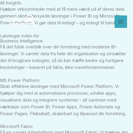
Gå
All Insights
Hjælper virksomheder med at få mere værdi ud af deres data
til
gennem skræddersyede løsninger i Power BI og Microsofts
indholdet
Power Platform. Vi gør data til indsigt – og indsigt til handling
Løsninger inden for
Business Intelligence
Få det fulde overblik over din forretning med moderne BI-
løsninger. Vi samler data fra hele din organisation og omsætter
det til brugbare indsigter, så du kan træffe bedre og hurtigere
beslutninger – baseret på fakta, ikke mavefornemmelser.
MS Power Platform
Skab effektive løsninger med Microsoft Power Platform. Vi
hjælper dig med at automatisere processer, udvikle apps,
visualisere data og integrere systemer – alt sammen med
værktøjer som Power BI, Power Apps, Power Automate og
Power Pages. Fleksibelt, skalerbart og tilpasset din forretning.
Microsoft Fabric
Få en samlet dataplatform med Microsoft Fabric. Vi hjælper dig